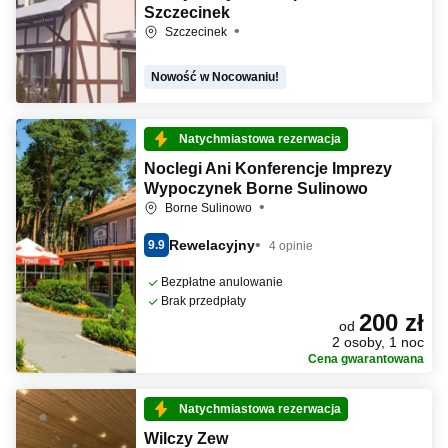
Szczecinek
Szczecinek
Nowość w Nocowaniu!
Natychmiastowa rezerwacja
Noclegi Ani Konferencje Imprezy
Wypoczynek Borne Sulinowo
Borne Sulinowo
Rewelacyjny
9.9
4 opinie
Bezpłatne anulowanie
Brak przedpłaty
200 zł
od
2 osoby, 1 noc
Cena gwarantowana
Natychmiastowa rezerwacja
Wilczy Zew