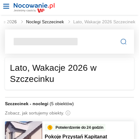
acje 2026
Noclegi Szczecinek
Lato, Wakacje 2026 Szczecinek
Lato, Wakacje 2026 w
Szczecinku
Szczecinek - noclegi
(
5 obiektów
)
Zobacz, jak sortujemy obiekty.
Potwierdzenie do 24 godzin
Pokoje Przystań Kapitanat