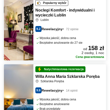
Popularny wybór
Noclegi Komfort - indywidualni i
wycieczki Lublin
Lublin
Rewelacyjny
9.2
72 opinie
Wysoka jakość, dobra cena
Bezpłatne anulowanie do 27 sie
158 zł
od
2 osoby, 1 noc
Cena gwarantowana
Natychmiastowa rezerwacja
Willa Anna Maria Szklarska Poręba
Szklarska Poręba
Rewelacyjny
9.9
14 opinii
Wysoka jakość, dobra cena
Bezpłatne anulowanie
Brak przedpłaty