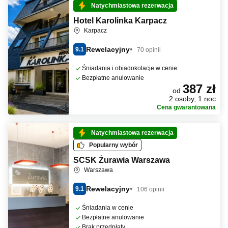
Natychmiastowa rezerwacja
Hotel Karolinka Karpacz
Karpacz
Rewelacyjny
9.1
70 opinii
Śniadania i obiadokolacje w cenie
Bezpłatne anulowanie
387 zł
od
2 osoby, 1 noc
Cena gwarantowana
Natychmiastowa rezerwacja
Popularny wybór
SCSK Żurawia Warszawa
Warszawa
Rewelacyjny
9.1
106 opinii
Śniadania w cenie
Bezpłatne anulowanie
Brak przedpłaty