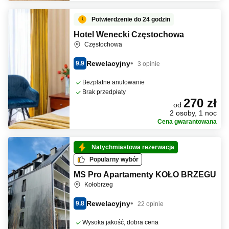
Potwierdzenie do 24 godzin
Hotel Wenecki Częstochowa
Częstochowa
Rewelacyjny
9.9
3 opinie
Bezpłatne anulowanie
Brak przedpłaty
270 zł
od
2 osoby, 1 noc
Cena gwarantowana
Natychmiastowa rezerwacja
Popularny wybór
MS Pro Apartamenty KOŁO BRZEGU
Kołobrzeg
Rewelacyjny
9.8
22 opinie
Wysoka jakość, dobra cena