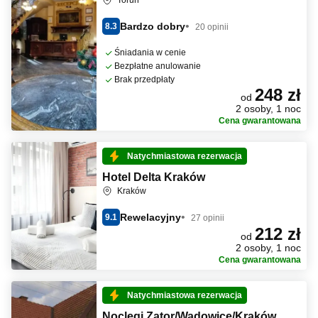
Toruń
Bardzo dobry
8.3
20 opinii
Śniadania w cenie
Bezpłatne anulowanie
Brak przedpłaty
248 zł
od
2 osoby, 1 noc
Cena gwarantowana
Natychmiastowa rezerwacja
Hotel Delta Kraków
Kraków
Rewelacyjny
9.1
27 opinii
212 zł
od
2 osoby, 1 noc
Cena gwarantowana
Natychmiastowa rezerwacja
Noclegi Zator/Wadowice/Kraków