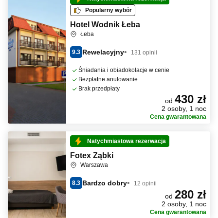
Popularny wybór
Hotel Wodnik Łeba
Łeba
Rewelacyjny
9.3
131 opinii
Śniadania i obiadokolacje w cenie
Bezpłatne anulowanie
Brak przedpłaty
430 zł
od
2 osoby, 1 noc
Cena gwarantowana
Natychmiastowa rezerwacja
Fotex Ząbki
Warszawa
Bardzo dobry
8.3
12 opinii
280 zł
od
2 osoby, 1 noc
Cena gwarantowana