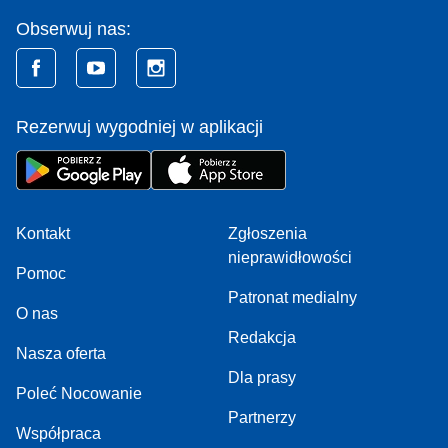
Lato, Wakacje 2026 w Dziwnowie
Obserwuj nas:
Lato, Wakacje 2026 w Dziwnówku
Lato, Wakacje 2026 w Dąbkach
Lato, Wakacje 2026 w Dąbrowie
Rezerwuj wygodniej w aplikacji
Lato, Wakacje 2026 w Dębicy
Lato, Wakacje 2026 w Dębinie
Lato, Wakacje 2026 w Dębkach
Lato, Wakacje 2026 w Dźwirzynie
Kontakt
Zgłoszenia
Lato, Wakacje 2026 w Elblągu
nieprawidłowości
Pomoc
Lato, Wakacje 2026 w Ełku
Patronat medialny
Lato, Wakacje 2026 w Gdańsku
O nas
Lato, Wakacje 2026 w Gdyni
Redakcja
Nasza oferta
Lato, Wakacje 2026 w Giżycku
Dla prasy
Lato, Wakacje 2026 w Gliczarowie Górnym
Poleć Nocowanie
Partnerzy
Lato, Wakacje 2026 w Grzybowie
Współpraca