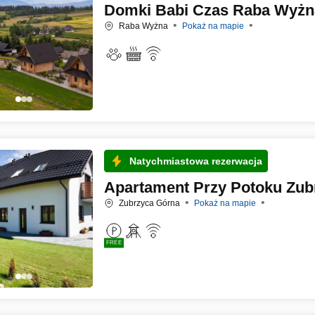
Domki Babi Czas Raba Wyżn
Raba Wyżna
Pokaż na mapie
Natychmiastowa rezerwacja
Apartament Przy Potoku Zub
Zubrzyca Górna
Pokaż na mapie
FREE