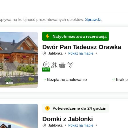
wpływa na kolejność prezentowanych obiektów.
Sprawdź.
Natychmiastowa rezerwacja
Dwór Pan Tadeusz Orawka
Jabłonka
Pokaż na mapie
FREE
Bezpłatne anulowanie
Brak p
Potwierdzenie do 24 godzin
Domki z Jabłonki
Jabłonka
Pokaż na mapie