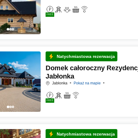
FREE
Natychmiastowa rezerwacja
Domek całoroczny Rezydencj
Jabłonka
Jabłonka
Pokaż na mapie
FREE
Natychmiastowa rezerwacja