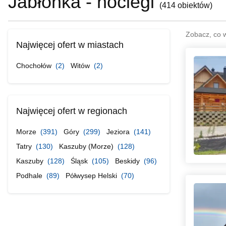
Jabłonka - noclegi
(
414 obiektów
)
Zobacz, co 
Najwięcej ofert w miastach
Chochołów
(2)
Witów
(2)
Najwięcej ofert w regionach
Morze
(391)
Góry
(299)
Jeziora
(141)
Tatry
(130)
Kaszuby (Morze)
(128)
Kaszuby
(128)
Śląsk
(105)
Beskidy
(96)
Podhale
(89)
Półwysep Helski
(70)