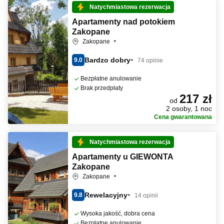
Natychmiastowa rezerwacja
Apartamenty nad potokiem
Zakopane
Zakopane
Bardzo dobry
9.0
74 opinie
Bezpłatne anulowanie
Brak przedpłaty
217 zł
od
2 osoby, 1 noc
Cena gwarantowana
Natychmiastowa rezerwacja
Apartamenty u GIEWONTA
Zakopane
Zakopane
Rewelacyjny
9.8
14 opinii
Wysoka jakość, dobra cena
Bezpłatne anulowanie