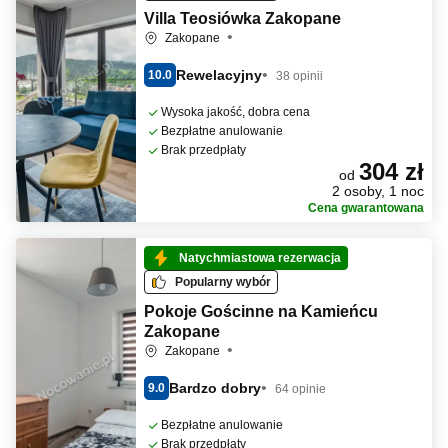
Villa Teosiówka Zakopane
Zakopane
Rewelacyjny
10.0
38 opinii
Wysoka jakość, dobra cena
Bezpłatne anulowanie
Brak przedpłaty
304 zł
od
2 osoby, 1 noc
Cena gwarantowana
Natychmiastowa rezerwacja
Popularny wybór
Pokoje Gościnne na Kamieńcu
Zakopane
Zakopane
Bardzo dobry
9.0
64 opinie
Bezpłatne anulowanie
Brak przedpłaty