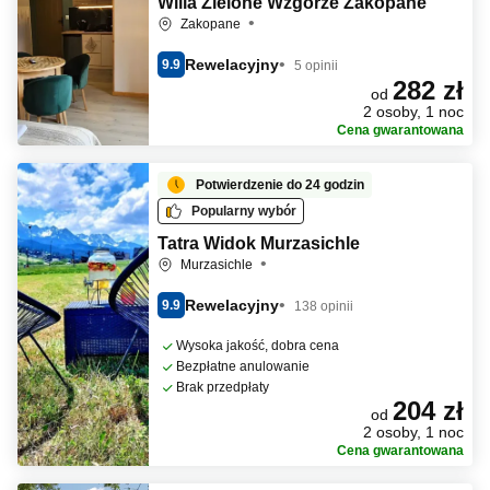
Willa Zielone Wzgórze Zakopane
Zakopane
Rewelacyjny
9.9
5 opinii
282 zł
od
2 osoby, 1 noc
Cena gwarantowana
Potwierdzenie do 24 godzin
Popularny wybór
Tatra Widok Murzasichle
Murzasichle
Rewelacyjny
9.9
138 opinii
Wysoka jakość, dobra cena
Bezpłatne anulowanie
Brak przedpłaty
204 zł
od
2 osoby, 1 noc
Cena gwarantowana