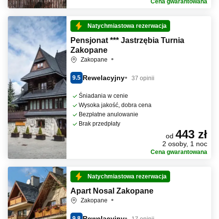
Cena gwarantowana
Natychmiastowa rezerwacja
Pensjonat *** Jastrzębia Turnia
Zakopane
Zakopane
Rewelacyjny
9.5
37 opinii
Śniadania w cenie
Wysoka jakość, dobra cena
Bezpłatne anulowanie
Brak przedpłaty
443 zł
od
2 osoby, 1 noc
Cena gwarantowana
Natychmiastowa rezerwacja
Apart Nosal Zakopane
Zakopane
Rewelacyjny
9.8
17 opinii