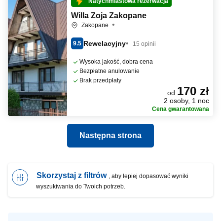
Natychmiastowa rezerwacja
Willa Zoja Zakopane
Zakopane
Rewelacyjny
9.5
15 opinii
Wysoka jakość, dobra cena
Bezpłatne anulowanie
Brak przedpłaty
170 zł
od
2 osoby, 1 noc
Cena gwarantowana
Następna strona
Skorzystaj z filtrów
, aby lepiej dopasować wyniki
wyszukiwania do Twoich potrzeb.