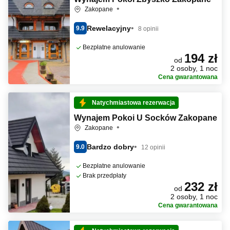
Zakopane
Rewelacyjny
9.9
8 opinii
Bezpłatne anulowanie
194 zł
od
2 osoby, 1 noc
Cena gwarantowana
Natychmiastowa rezerwacja
Wynajem Pokoi U Socków Zakopane
Zakopane
Bardzo dobry
9.0
12 opinii
Bezpłatne anulowanie
Brak przedpłaty
232 zł
od
2 osoby, 1 noc
Cena gwarantowana