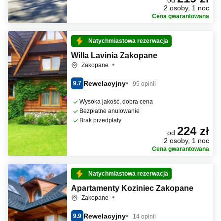
od
2 osoby, 1 noc
Cena gwarantowana
Natychmiastowa rezerwacja
Willa Lavinia Zakopane
Zakopane
Rewelacyjny
9.7
95 opinii
Wysoka jakość, dobra cena
Bezpłatne anulowanie
Brak przedpłaty
224 zł
od
2 osoby, 1 noc
Cena gwarantowana
Natychmiastowa rezerwacja
Apartamenty Koziniec Zakopane
Zakopane
Rewelacyjny
9.9
14 opinii