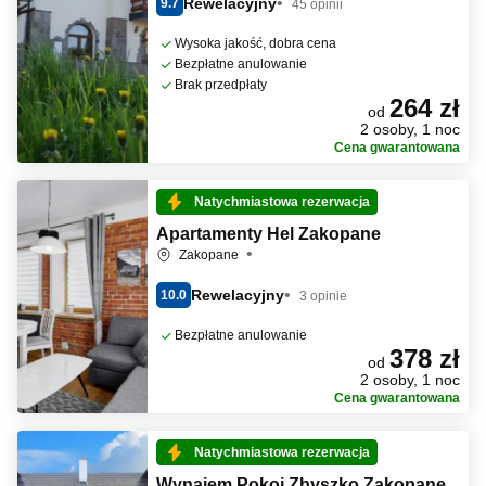
Rewelacyjny
9.7
45 opinii
Wysoka jakość, dobra cena
Bezpłatne anulowanie
Brak przedpłaty
264 zł
od
2 osoby, 1 noc
Cena gwarantowana
Natychmiastowa rezerwacja
Apartamenty Hel Zakopane
Zakopane
Rewelacyjny
10.0
3 opinie
Bezpłatne anulowanie
378 zł
od
2 osoby, 1 noc
Cena gwarantowana
Natychmiastowa rezerwacja
Wynajem Pokoi Zbyszko Zakopane