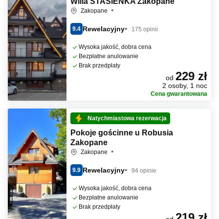
Willa STASIEŃKA Zakopane
Zakopane
Rewelacyjny
9.4
175 opinii
Wysoka jakość, dobra cena
Bezpłatne anulowanie
Brak przedpłaty
229 zł
od
2 osoby, 1 noc
Cena gwarantowana
Natychmiastowa rezerwacja
Pokoje gościnne u Robusia
Zakopane
Zakopane
Rewelacyjny
9.9
94 opinie
Wysoka jakość, dobra cena
Bezpłatne anulowanie
Brak przedpłaty
219 zł