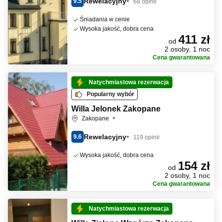
Rewelacyjny
9.5
68 opinii
Śniadania w cenie
Wysoka jakość, dobra cena
411 zł
od
2 osoby, 1 noc
Cena gwarantowana
Natychmiastowa rezerwacja
Popularny wybór
Willa Jelonek Zakopane
Zakopane
Rewelacyjny
9.6
119 opinii
Wysoka jakość, dobra cena
154 zł
od
2 osoby, 1 noc
Cena gwarantowana
Natychmiastowa rezerwacja