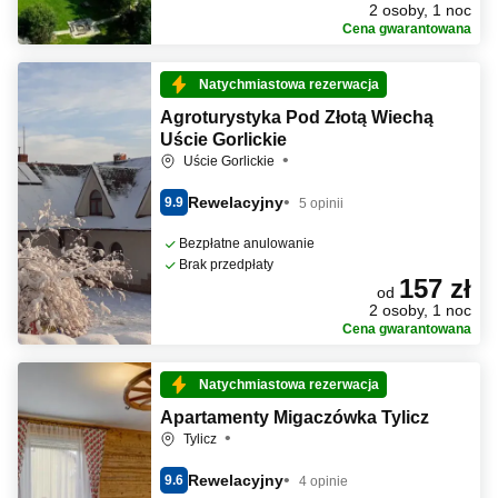
2 osoby, 1 noc
Cena gwarantowana
Natychmiastowa rezerwacja
Agroturystyka Pod Złotą Wiechą
Uście Gorlickie
Uście Gorlickie
Rewelacyjny
9.9
5 opinii
Bezpłatne anulowanie
Brak przedpłaty
157 zł
od
2 osoby, 1 noc
Cena gwarantowana
Natychmiastowa rezerwacja
Apartamenty Migaczówka Tylicz
Tylicz
Rewelacyjny
9.6
4 opinie