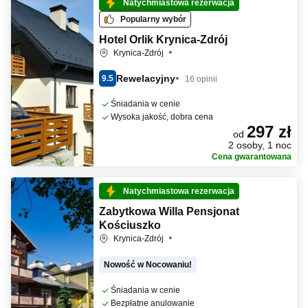
Natychmiastowa rezerwacja
Popularny wybór
Hotel Orlik Krynica-Zdrój
Krynica-Zdrój
Rewelacyjny
9.5
16 opinii
Śniadania w cenie
Wysoka jakość, dobra cena
297 zł
od
2 osoby, 1 noc
Cena gwarantowana
Natychmiastowa rezerwacja
Zabytkowa Willa Pensjonat
Kościuszko
Krynica-Zdrój
Nowość w Nocowaniu!
Śniadania w cenie
Bezpłatne anulowanie