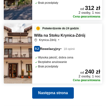
Brak przedpłaty
312 zł
od
2 osoby, 1 noc
Cena gwarantowana
Potwierdzenie do 24 godzin
Willa na Stoku Krynica-Zdrój
Krynica-Zdrój
Rewelacyjny
9.2
18 opinii
Wysoka jakość, dobra cena
Bezpłatne anulowanie
Brak przedpłaty
240 zł
od
2 osoby, 1 noc
Cena gwarantowana
Następna strona