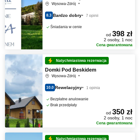
Wysowa-Zdrój
Bardzo dobry
8.3
7 opinii
Śniadania w cenie
398 zł
od
2 osoby, 1 noc
Cena gwarantowana
Natychmiastowa rezerwacja
Domki Pod Beskidem
Wysowa-Zdrój
Rewelacyjny
10.0
1 opinia
Bezpłatne anulowanie
Brak przedpłaty
350 zł
od
2 osoby, 1 noc
Cena gwarantowana
Natychmiastowa rezerwacja