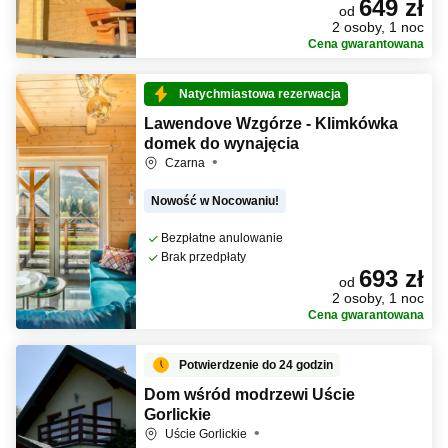
649 zł
od
2 osoby, 1 noc
Cena gwarantowana
Natychmiastowa rezerwacja
Lawendove Wzgórze - Klimkówka
domek do wynajęcia
Czarna
Nowość w Nocowaniu!
Bezpłatne anulowanie
Brak przedpłaty
693 zł
od
2 osoby, 1 noc
Cena gwarantowana
Potwierdzenie do 24 godzin
Dom wśród modrzewi Uście
Gorlickie
Uście Gorlickie