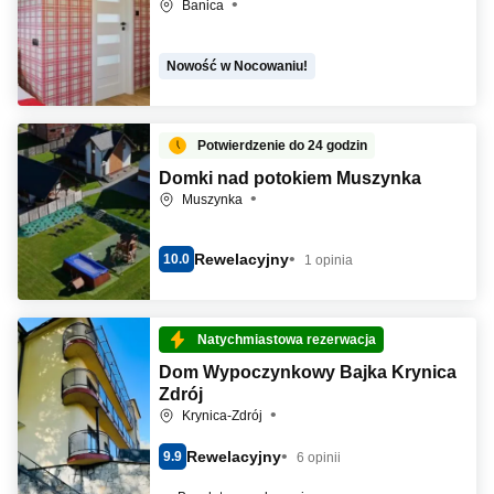
Banica
Nowość w Nocowaniu!
Potwierdzenie do 24 godzin
Domki nad potokiem Muszynka
Muszynka
Rewelacyjny
10.0
1 opinia
Natychmiastowa rezerwacja
Dom Wypoczynkowy Bajka Krynica
Zdrój
Krynica-Zdrój
Rewelacyjny
9.9
6 opinii