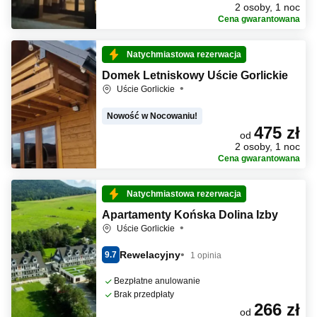
2 osoby, 1 noc
Cena gwarantowana
Natychmiastowa rezerwacja
Domek Letniskowy Uście Gorlickie
Uście Gorlickie
Nowość w Nocowaniu!
475 zł
od
2 osoby, 1 noc
Cena gwarantowana
Natychmiastowa rezerwacja
Apartamenty Końska Dolina Izby
Uście Gorlickie
Rewelacyjny
9.7
1 opinia
Bezpłatne anulowanie
Brak przedpłaty
266 zł
od