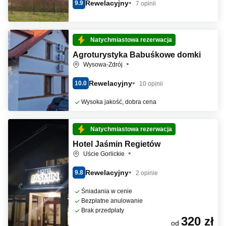
Rewelacyjny
9.9
7 opinii
Natychmiastowa rezerwacja
Agroturystyka Babuśkowe domki
Wysowa-Zdrój
Rewelacyjny
10.0
10 opinii
Wysoka jakość, dobra cena
Natychmiastowa rezerwacja
Hotel Jaśmin Regietów
Uście Gorlickie
Rewelacyjny
9.8
2 opinie
Śniadania w cenie
Bezpłatne anulowanie
Brak przedpłaty
320 zł
od