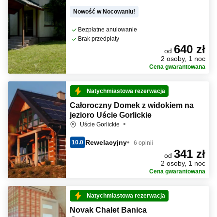
Nowość w Nocowaniu!
Bezpłatne anulowanie
Brak przedpłaty
640 zł
od
2 osoby, 1 noc
Cena gwarantowana
Natychmiastowa rezerwacja
Całoroczny Domek z widokiem na
jezioro Uście Gorlickie
Uście Gorlickie
Rewelacyjny
10.0
6 opinii
341 zł
od
2 osoby, 1 noc
Cena gwarantowana
Natychmiastowa rezerwacja
Novak Chalet Banica