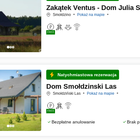
Zakątek Ventus - Dom Julia 
Smołdzino
Pokaż na mapie
FREE
Natychmiastowa rezerwacja
Dom Smołdzinski Las
Smołdziński Las
Pokaż na mapie
FREE
Bezpłatne anulowanie
Brak p