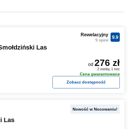
Rewelacyjny
9.9
9 opinii
mołdziński Las
276 zł
od
2 osoby, 1 noc
Cena gwarantowana
Zobacz dostępność
Nowość w Nocowaniu!
i Las