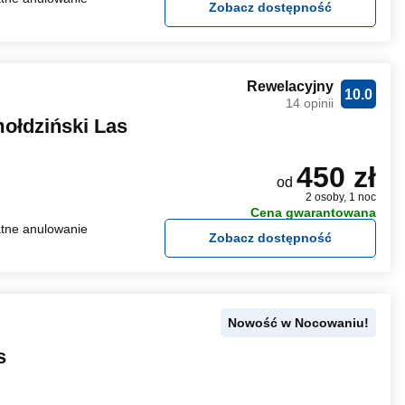
Zobacz dostępność
Rewelacyjny
10.0
14 opinii
ołdziński Las
450 zł
od
2 osoby, 1 noc
Cena gwarantowana
tne anulowanie
Zobacz dostępność
Nowość w Nocowaniu!
s