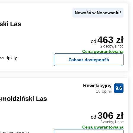
Nowość w Nocowaniu!
ski Las
463 zł
od
2 osoby, 1 noc
Cena gwarantowana
rzedpłaty
Zobacz dostępność
Rewelacyjny
9.6
18 opinii
mołdziński Las
306 zł
od
2 osoby, 1 noc
Cena gwarantowana
tne anulowanie