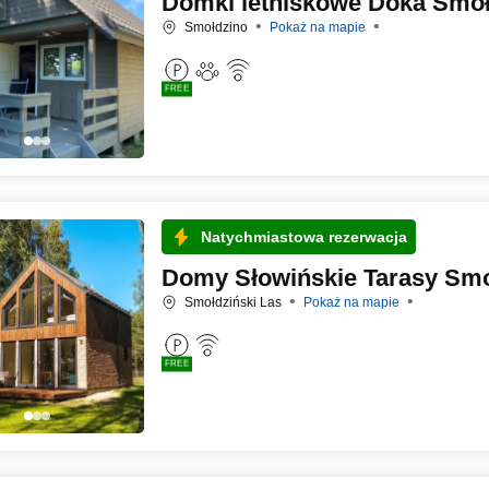
Domki letniskowe Doka Smoł
Smołdzino
Pokaż na mapie
FREE
Natychmiastowa rezerwacja
Domy Słowińskie Tarasy Smo
Smołdziński Las
Pokaż na mapie
FREE