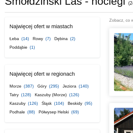
Smołdziński Las - noclegi
(
2
Zobacz, co 
Najwięcej ofert w miastach
Łeba
(14)
Rowy
(7)
Dębina
(2)
Poddąbie
(1)
Najwięcej ofert w regionach
Morze
(387)
Góry
(295)
Jeziora
(140)
Tatry
(128)
Kaszuby (Morze)
(126)
Kaszuby
(126)
Śląsk
(104)
Beskidy
(95)
Podhale
(88)
Półwysep Helski
(69)