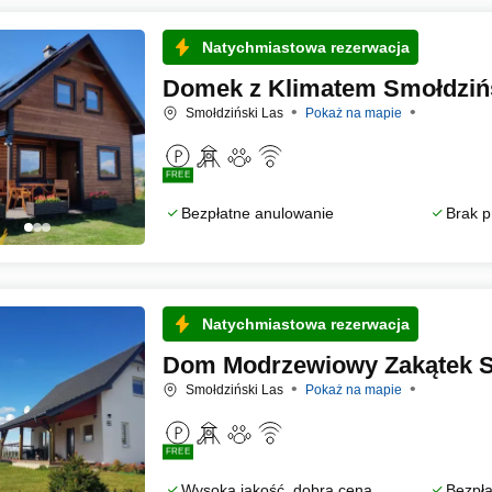
Natychmiastowa rezerwacja
Domek z Klimatem Smołdziń
Smołdziński Las
Pokaż na mapie
FREE
Bezpłatne anulowanie
Brak p
Natychmiastowa rezerwacja
Dom Modrzewiowy Zakątek S
Smołdziński Las
Pokaż na mapie
FREE
Wysoka jakość, dobra cena
Bezpła