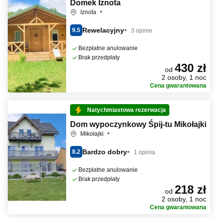
Domek Iznota
Iznota
Rewelacyjny
9.5
3 opinie
Bezpłatne anulowanie
Brak przedpłaty
430 zł
od
2 osoby, 1 noc
Cena gwarantowana
Natychmiastowa rezerwacja
Dom wypoczynkowy Śpij-tu Mikołajki
Mikołajki
Bardzo dobry
8.2
1 opinia
Bezpłatne anulowanie
Brak przedpłaty
218 zł
od
2 osoby, 1 noc
Cena gwarantowana