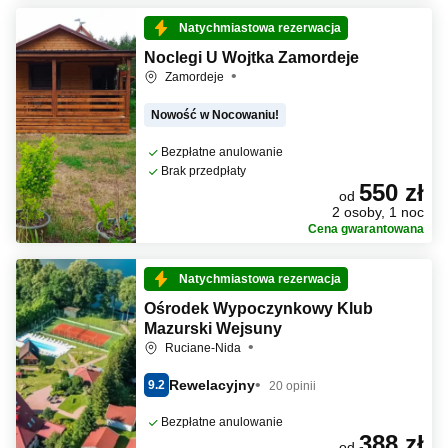
Natychmiastowa rezerwacja
Noclegi U Wojtka Zamordeje
Zamordeje
Nowość w Nocowaniu!
Bezpłatne anulowanie
Brak przedpłaty
550 zł
od
2 osoby, 1 noc
Cena gwarantowana
Natychmiastowa rezerwacja
Ośrodek Wypoczynkowy Klub
Mazurski Wejsuny
Ruciane-Nida
Rewelacyjny
9.2
20 opinii
Bezpłatne anulowanie
388 zł
od