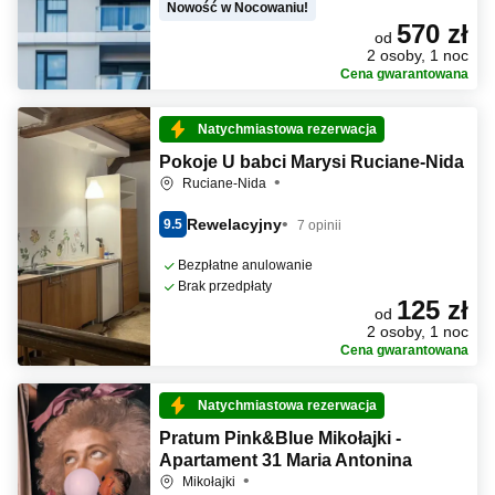
Nowość w Nocowaniu!
570 zł
od
2 osoby, 1 noc
Cena gwarantowana
Natychmiastowa rezerwacja
Pokoje U babci Marysi Ruciane-Nida
Ruciane-Nida
Rewelacyjny
9.5
7 opinii
Bezpłatne anulowanie
Brak przedpłaty
125 zł
od
2 osoby, 1 noc
Cena gwarantowana
Natychmiastowa rezerwacja
Pratum Pink&Blue Mikołajki -
Apartament 31 Maria Antonina
Mikołajki