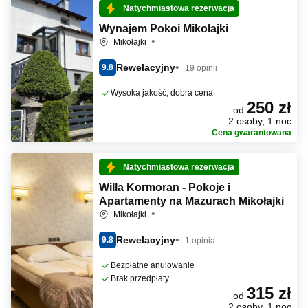
Natychmiastowa rezerwacja
Wynajem Pokoi Mikołajki
Mikołajki
Rewelacyjny
9.8
19 opinii
Wysoka jakość, dobra cena
250 zł
od
2 osoby, 1 noc
Cena gwarantowana
Natychmiastowa rezerwacja
Willa Kormoran - Pokoje i
Apartamenty na Mazurach Mikołajki
Mikołajki
Rewelacyjny
9.8
1 opinia
Bezpłatne anulowanie
Brak przedpłaty
315 zł
od
2 osoby, 1 noc