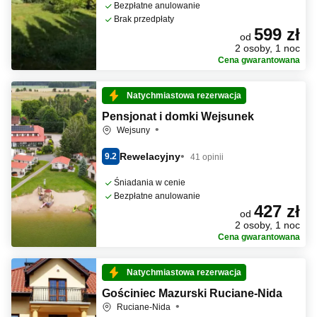
Bezpłatne anulowanie
Brak przedpłaty
599 zł
od
2 osoby, 1 noc
Cena gwarantowana
Natychmiastowa rezerwacja
Pensjonat i domki Wejsunek
Wejsuny
Rewelacyjny
9.2
41 opinii
Śniadania w cenie
Bezpłatne anulowanie
427 zł
od
2 osoby, 1 noc
Cena gwarantowana
Natychmiastowa rezerwacja
Gościniec Mazurski Ruciane-Nida
Ruciane-Nida