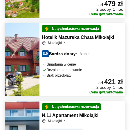
479 zł
od
2 osoby, 1 noc
Cena gwarantowana
Natychmiastowa rezerwacja
Hotelik Mazurska Chata Mikołajki
Mikołajki
Bardzo dobry
8.9
8 opinii
Śniadania w cenie
Bezpłatne anulowanie
Brak przedpłaty
421 zł
od
2 osoby, 1 noc
Cena gwarantowana
Natychmiastowa rezerwacja
N.11 Apartament Mikołajki
Mikołajki