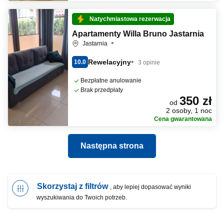
Natychmiastowa rezerwacja
Apartamenty Willa Bruno Jastarnia
Jastarnia
Rewelacyjny
10.0
3 opinie
Bezpłatne anulowanie
Brak przedpłaty
350 zł
od
2 osoby, 1 noc
Cena gwarantowana
Następna strona
Skorzystaj z filtrów
, aby lepiej dopasować wyniki
wyszukiwania do Twoich potrzeb.