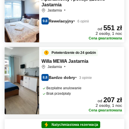
Jastarnia
Jastarnia
Rewelacyjny
9.8
6 opinii
551 zł
od
2 osoby, 1 noc
Cena gwarantowana
Potwierdzenie do 24 godzin
Willa MEWA Jastarnia
Jastarnia
Bardzo dobry
8.8
3 opinie
Bezpłatne anulowanie
Brak przedpłaty
207 zł
od
2 osoby, 1 noc
Cena gwarantowana
Natychmiastowa rezerwacja