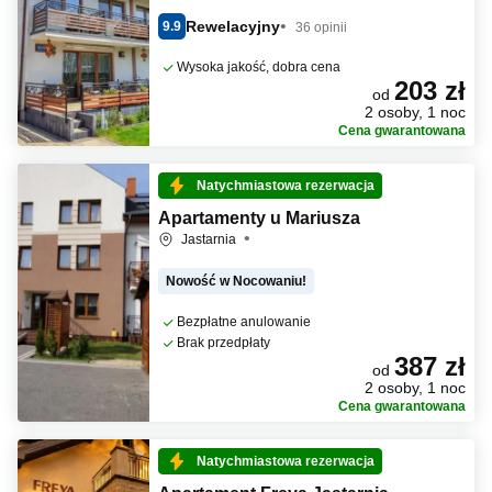
Rewelacyjny
9.9
36 opinii
Wysoka jakość, dobra cena
203 zł
od
2 osoby, 1 noc
Cena gwarantowana
Natychmiastowa rezerwacja
Apartamenty u Mariusza
Jastarnia
Nowość w Nocowaniu!
Bezpłatne anulowanie
Brak przedpłaty
387 zł
od
2 osoby, 1 noc
Cena gwarantowana
Natychmiastowa rezerwacja