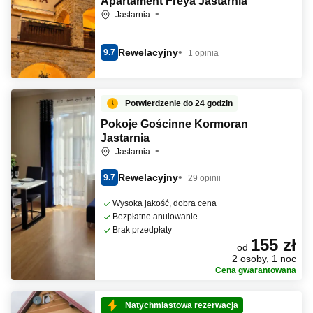
Apartament Freya Jastarnia
Jastarnia
Rewelacyjny
9.7
1 opinia
Potwierdzenie do 24 godzin
Pokoje Gościnne Kormoran
Jastarnia
Jastarnia
Rewelacyjny
9.7
29 opinii
Wysoka jakość, dobra cena
Bezpłatne anulowanie
Brak przedpłaty
155 zł
od
2 osoby, 1 noc
Cena gwarantowana
Natychmiastowa rezerwacja