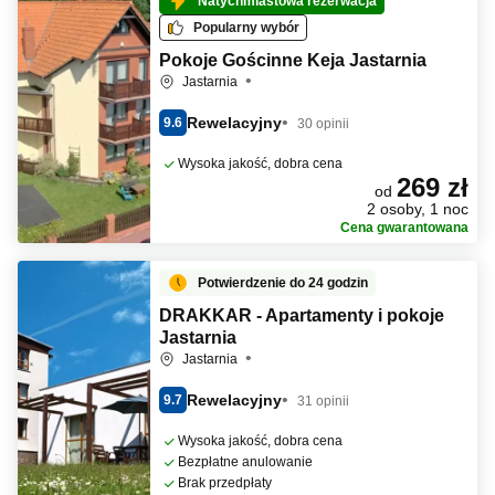
Natychmiastowa rezerwacja
Popularny wybór
Pokoje Gościnne Keja Jastarnia
Jastarnia
Rewelacyjny
9.6
30 opinii
Wysoka jakość, dobra cena
269 zł
od
2 osoby, 1 noc
Cena gwarantowana
Potwierdzenie do 24 godzin
DRAKKAR - Apartamenty i pokoje
Jastarnia
Jastarnia
Rewelacyjny
9.7
31 opinii
Wysoka jakość, dobra cena
Bezpłatne anulowanie
Brak przedpłaty