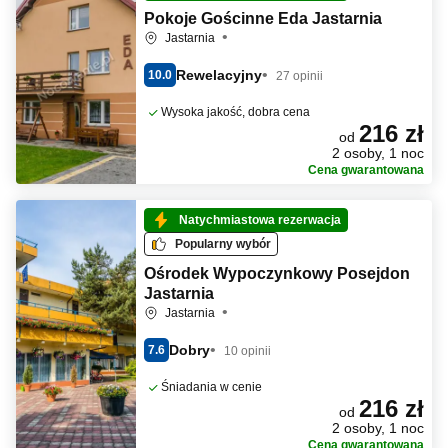
Pokoje Gościnne Eda Jastarnia
Jastarnia
Rewelacyjny
10.0
27 opinii
Wysoka jakość, dobra cena
216 zł
od
2 osoby, 1 noc
Cena gwarantowana
Natychmiastowa rezerwacja
Popularny wybór
Ośrodek Wypoczynkowy Posejdon
Jastarnia
Jastarnia
Dobry
7.6
10 opinii
Śniadania w cenie
216 zł
od
2 osoby, 1 noc
Cena gwarantowana