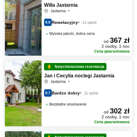
Willa Jastarnia
Jastarnia
Rewelacyjny
9.9
12 opinii
Wysoka jakość, dobra cena
367 zł
od
2 osoby, 1 noc
Cena gwarantowana
Natychmiastowa rezerwacja
Jan i Cecylia noclegi Jastarnia
Jastarnia
Bardzo dobry
8.7
11 opinii
Bezpłatne anulowanie
302 zł
od
2 osoby, 1 noc
Cena gwarantowana