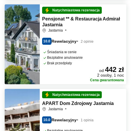
Natychmiastowa rezerwacja
Pensjonat ** & Restauracja Admirał
Jastarnia
Jastarnia
Rewelacyjny
10.0
2 opinie
Śniadania w cenie
Bezpłatne anulowanie
Brak przedpłaty
442 zł
od
2 osoby, 1 noc
Cena gwarantowana
Natychmiastowa rezerwacja
APART Dom Zdrojowy Jastarnia
Jastarnia
Rewelacyjny
10.0
1 opinia
Bezpłatne anulowanie