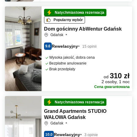
Natychmiastowa rezerwacja
Popularny wybór
Dom gościnny AbWentur Gdańsk
Gdańsk
Rewelacyjny
9.6
15 opinii
Wysoka jakość, dobra cena
Bezpłatne anulowanie
Brak przedpłaty
310 zł
od
2 osoby, 1 noc
Cena gwarantowana
Natychmiastowa rezerwacja
Grand Apartments STUDIO
WAŁOWA Gdańsk
Gdańsk
Rewelacyjny
10.0
3 opinie