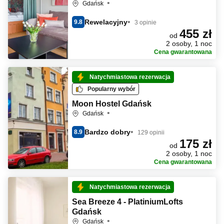
Gdańsk
Rewelacyjny
9.8
3 opinie
455 zł
od
2 osoby, 1 noc
Cena gwarantowana
Natychmiastowa rezerwacja
Popularny wybór
Moon Hostel Gdańsk
Gdańsk
Bardzo dobry
8.9
129 opinii
175 zł
od
2 osoby, 1 noc
Cena gwarantowana
Natychmiastowa rezerwacja
Sea Breeze 4 - PlatiniumLofts
Gdańsk
Gdańsk