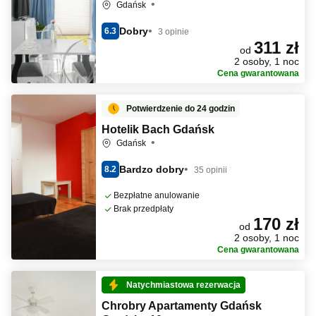
Gdańsk
Dobry
6.3
3 opinie
311 zł
od
2 osoby, 1 noc
Cena gwarantowana
Potwierdzenie do 24 godzin
Hotelik Bach Gdańsk
Gdańsk
Bardzo dobry
8.2
35 opinii
Bezpłatne anulowanie
Brak przedpłaty
170 zł
od
2 osoby, 1 noc
Cena gwarantowana
Natychmiastowa rezerwacja
Chrobry Apartamenty Gdańsk