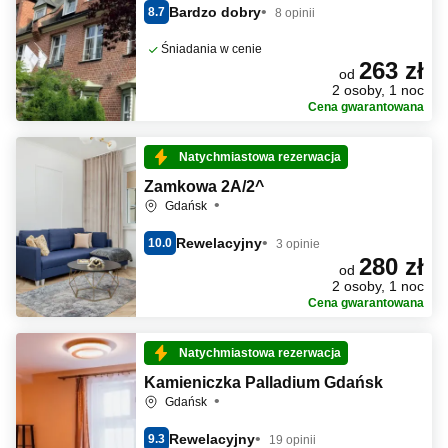
Bardzo dobry
8.7
8 opinii
Śniadania w cenie
263 zł
od
2 osoby, 1 noc
Cena gwarantowana
Natychmiastowa rezerwacja
Zamkowa 2A/2^
Gdańsk
Rewelacyjny
10.0
3 opinie
280 zł
od
2 osoby, 1 noc
Cena gwarantowana
Natychmiastowa rezerwacja
Kamieniczka Palladium Gdańsk
Gdańsk
Rewelacyjny
9.3
19 opinii