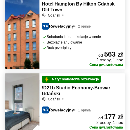
Hotel Hampton By Hilton Gdańsk
Old Town
Gdańsk
Rewelacyjny
9.4
2 opinie
Śniadania i obiadokolacje w cenie
Bezpłatne anulowanie
Brak przedpłaty
563 zł
od
2 osoby, 1 noc
Cena gwarantowana
Natychmiastowa rezerwacja
!D21b Studio Economy-Browar
Gdański
Gdańsk
Rewelacyjny
9.3
1 opinia
177 zł
od
2 osoby, 1 noc
Cena gwarantowana