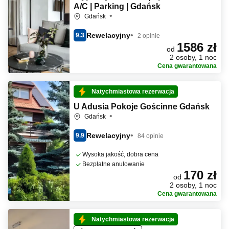
A/C | Parking | Gdańsk
Gdańsk
Rewelacyjny
9.3
2 opinie
1586 zł
od
2 osoby, 1 noc
Cena gwarantowana
Natychmiastowa rezerwacja
U Adusia Pokoje Gościnne Gdańsk
Gdańsk
Rewelacyjny
9.9
84 opinie
Wysoka jakość, dobra cena
Bezpłatne anulowanie
170 zł
od
2 osoby, 1 noc
Cena gwarantowana
Natychmiastowa rezerwacja