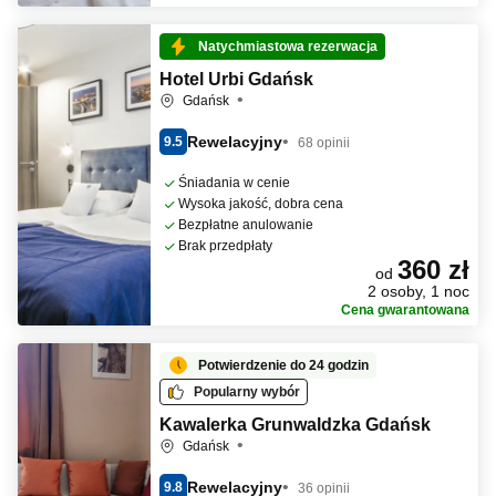
Natychmiastowa rezerwacja
Hotel Urbi Gdańsk
Gdańsk
Rewelacyjny
9.5
68 opinii
Śniadania w cenie
Wysoka jakość, dobra cena
Bezpłatne anulowanie
Brak przedpłaty
360 zł
od
2 osoby, 1 noc
Cena gwarantowana
Potwierdzenie do 24 godzin
Popularny wybór
Kawalerka Grunwaldzka Gdańsk
Gdańsk
Rewelacyjny
9.8
36 opinii