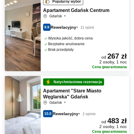
Popularny wybór
Apartament Gdańsk Centrum
Gdańsk
Rewelacyjny
9.9
11 opinii
Wysoka jakość, dobra cena
Bezpłatne anulowanie
Brak przedpłaty
267 zł
od
2 osoby, 1 noc
Cena gwarantowana
Natychmiastowa rezerwacja
Apartament "Stare Miasto
Węglarska" Gdańsk
Gdańsk
Rewelacyjny
10.0
2 opinie
483 zł
od
2 osoby, 1 noc
Cena gwarantowana