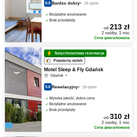
Bardzo dobry
8.9
29 opinii
Bezpłatne anulowanie
Brak przedpłaty
213 zł
od
2 osoby, 1 noc
Cena gwarantowana
Natychmiastowa rezerwacja
Popularny wybór
Motel Sleep & Fly Gdańsk
Gdańsk
Rewelacyjny
9.6
29 opinii
Wysoka jakość, dobra cena
Bezpłatne anulowanie
Brak przedpłaty
310 zł
od
2 osoby, 1 noc
Cena gwarantowana