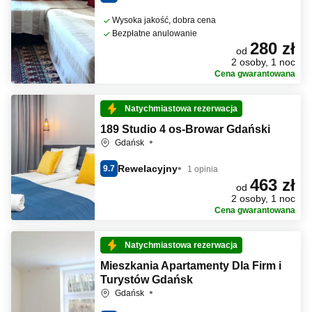
Wysoka jakość, dobra cena
Bezpłatne anulowanie
280 zł
od
2 osoby, 1 noc
Cena gwarantowana
Natychmiastowa rezerwacja
189 Studio 4 os-Browar Gdański
Gdańsk
Rewelacyjny
9.7
1 opinia
463 zł
od
2 osoby, 1 noc
Cena gwarantowana
Natychmiastowa rezerwacja
Mieszkania Apartamenty Dla Firm i
Turystów Gdańsk
Gdańsk