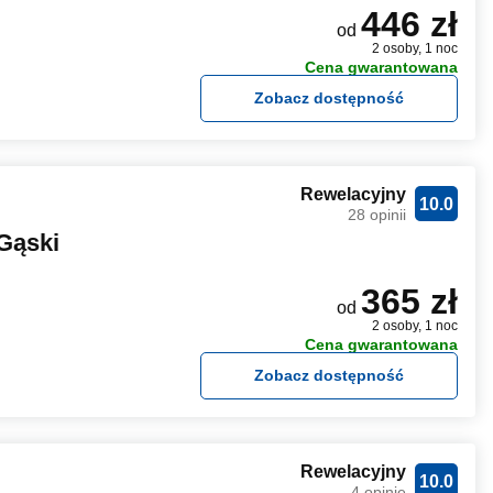
446 zł
od
2 osoby, 1 noc
Cena gwarantowana
Zobacz dostępność
Rewelacyjny
10.0
28 opinii
Gąski
365 zł
od
2 osoby, 1 noc
Cena gwarantowana
Zobacz dostępność
Rewelacyjny
10.0
4 opinie