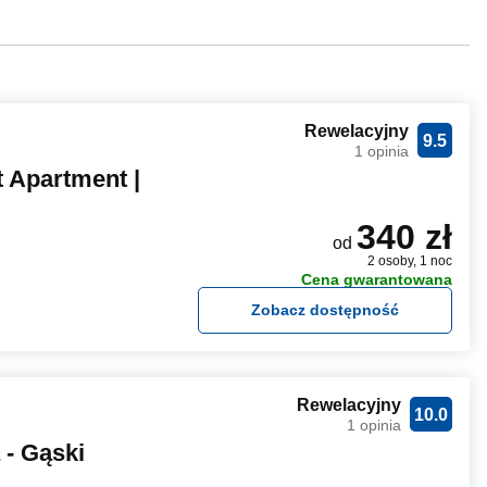
Rewelacyjny
9.5
1 opinia
t Apartment |
340 zł
od
2 osoby, 1 noc
Cena gwarantowana
Zobacz dostępność
Rewelacyjny
10.0
1 opinia
 - Gąski