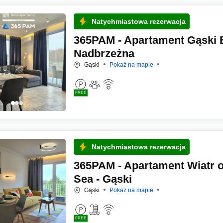
Natychmiastowa rezerwacja
365PAM - Apartament Gąski B
Nadbrzeżna
Gąski
Pokaż na mapie
FREE
Natychmiastowa rezerwacja
365PAM - Apartament Wiatr o
Sea - Gąski
Gąski
Pokaż na mapie
FREE