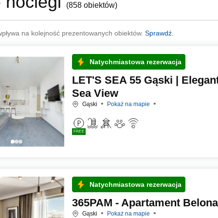
- noclegi
(
858 obiektów
)
wpływa na kolejność prezentowanych obiektów.
Sprawdź.
Natychmiastowa rezerwacja
LET'S SEA 55 Gąski | Elegan
Sea View
Gąski
Pokaż na mapie
FREE
Natychmiastowa rezerwacja
365PAM - Apartament Belona
Gąski
Pokaż na mapie