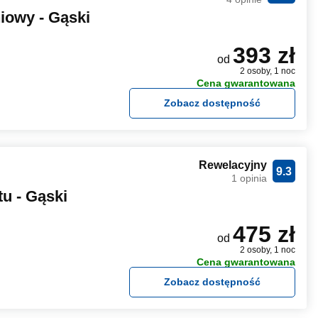
iowy - Gąski
393 zł
od
2 osoby, 1 noc
Cena gwarantowana
Zobacz dostępność
Rewelacyjny
9.3
1 opinia
u - Gąski
475 zł
od
2 osoby, 1 noc
Cena gwarantowana
Zobacz dostępność