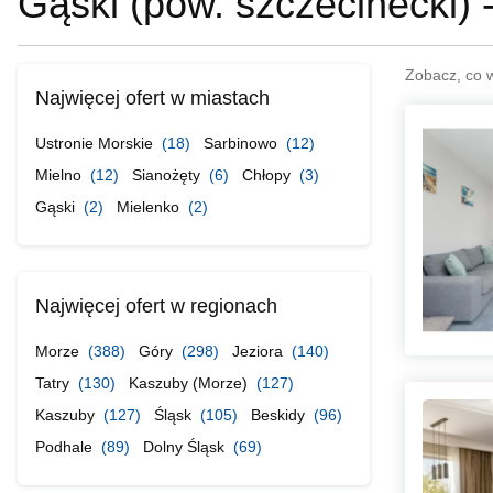
Gąski (pow. szczecinecki) 
Zobacz, co 
Najwięcej ofert w miastach
Ustronie Morskie
(18)
Sarbinowo
(12)
Mielno
(12)
Sianożęty
(6)
Chłopy
(3)
Gąski
(2)
Mielenko
(2)
Najwięcej ofert w regionach
Morze
(388)
Góry
(298)
Jeziora
(140)
Tatry
(130)
Kaszuby (Morze)
(127)
Kaszuby
(127)
Śląsk
(105)
Beskidy
(96)
Podhale
(89)
Dolny Śląsk
(69)