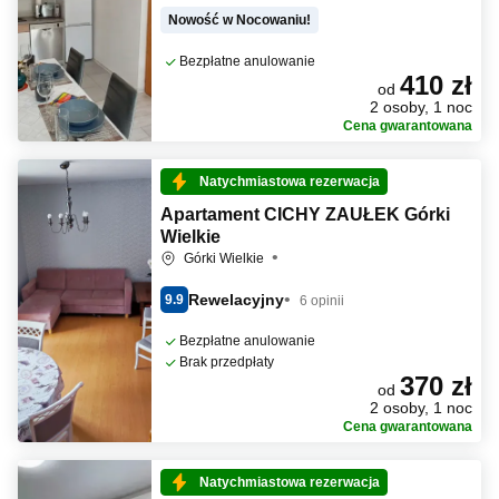
Nowość w Nocowaniu!
Bezpłatne anulowanie
410 zł
od
2 osoby, 1 noc
Cena gwarantowana
Natychmiastowa rezerwacja
Apartament CICHY ZAUŁEK Górki
Wielkie
Górki Wielkie
Rewelacyjny
9.9
6 opinii
Bezpłatne anulowanie
Brak przedpłaty
370 zł
od
2 osoby, 1 noc
Cena gwarantowana
Natychmiastowa rezerwacja