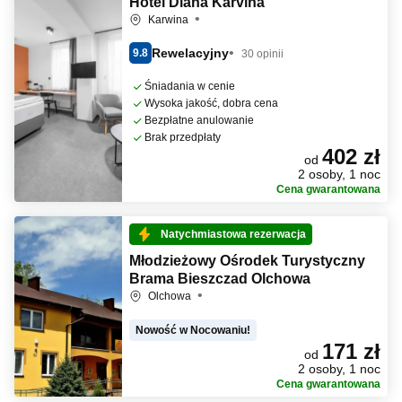
Hotel Diana Karviná
Karwina
Rewelacyjny
9.8
30 opinii
Śniadania w cenie
Wysoka jakość, dobra cena
Bezpłatne anulowanie
Brak przedpłaty
402 zł
od
2 osoby, 1 noc
Cena gwarantowana
Natychmiastowa rezerwacja
Młodzieżowy Ośrodek Turystyczny
Brama Bieszczad Olchowa
Olchowa
Nowość w Nocowaniu!
171 zł
od
2 osoby, 1 noc
Cena gwarantowana