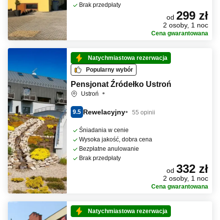
Brak przedpłaty
299 zł
od
2 osoby, 1 noc
Cena gwarantowana
Natychmiastowa rezerwacja
Popularny wybór
Pensjonat Źródełko Ustroń
Ustroń
Rewelacyjny
9.5
55 opinii
Śniadania w cenie
Wysoka jakość, dobra cena
Bezpłatne anulowanie
Brak przedpłaty
332 zł
od
2 osoby, 1 noc
Cena gwarantowana
Natychmiastowa rezerwacja