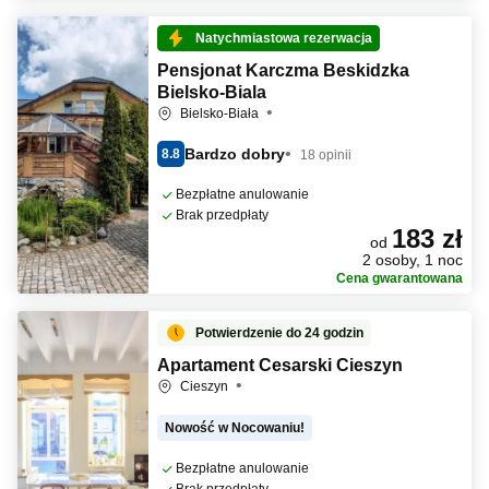
Natychmiastowa rezerwacja
Pensjonat Karczma Beskidzka
Bielsko-Biala
Bielsko-Biała
Bardzo dobry
8.8
18 opinii
Bezpłatne anulowanie
Brak przedpłaty
183 zł
od
2 osoby, 1 noc
Cena gwarantowana
Potwierdzenie do 24 godzin
Apartament Cesarski Cieszyn
Cieszyn
Nowość w Nocowaniu!
Bezpłatne anulowanie