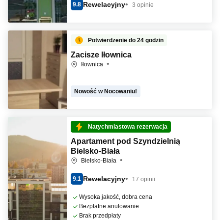
Rewelacyjny
9.8
3 opinie
Potwierdzenie do 24 godzin
Zacisze Iłownica
Iłownica
Nowość w Nocowaniu!
Natychmiastowa rezerwacja
Apartament pod Szyndzielnią
Bielsko-Biała
Bielsko-Biała
Rewelacyjny
9.1
17 opinii
Wysoka jakość, dobra cena
Bezpłatne anulowanie
Brak przedpłaty