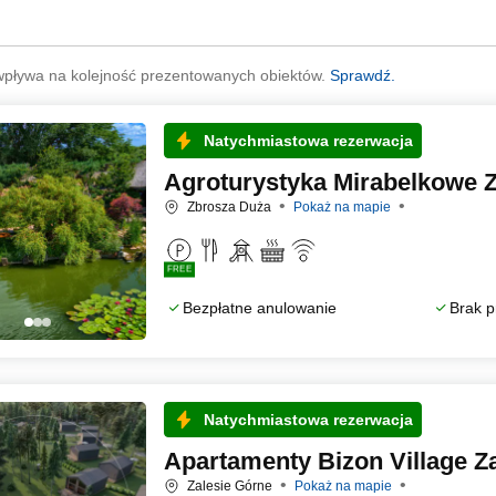
wpływa na kolejność prezentowanych obiektów.
Sprawdź.
Natychmiastowa rezerwacja
Agroturystyka Mirabelkowe 
Zbrosza Duża
Pokaż na mapie
FREE
Bezpłatne anulowanie
Brak p
Natychmiastowa rezerwacja
Apartamenty Bizon Village Z
Zalesie Górne
Pokaż na mapie