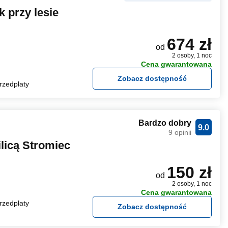
 przy lesie
674 zł
od
2 osoby, 1 noc
Cena gwarantowana
Zobacz dostępność
rzedpłaty
Bardzo dobry
9.0
9 opinii
licą Stromiec
150 zł
od
2 osoby, 1 noc
Cena gwarantowana
rzedpłaty
Zobacz dostępność