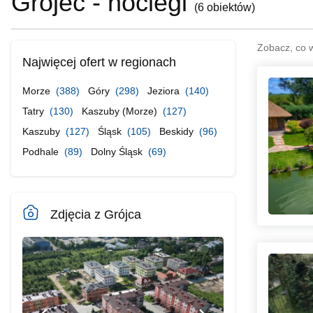
Grójec - noclegi
(
6 obiektów
)
Zobacz, co 
Najwięcej ofert w regionach
Morze
(388)
Góry
(298)
Jeziora
(140)
Tatry
(130)
Kaszuby (Morze)
(127)
Kaszuby
(127)
Śląsk
(105)
Beskidy
(96)
Podhale
(89)
Dolny Śląsk
(69)
Zdjęcia z Grójca