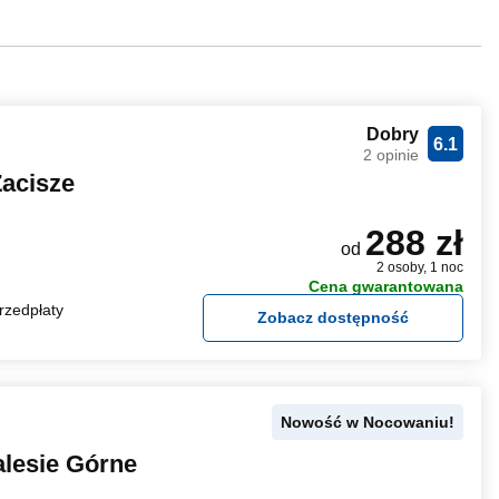
Dobry
6.1
2 opinie
Zacisze
288 zł
od
2 osoby, 1 noc
Cena gwarantowana
rzedpłaty
Zobacz dostępność
Nowość w Nocowaniu!
alesie Górne